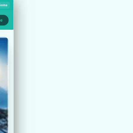
dioma
se