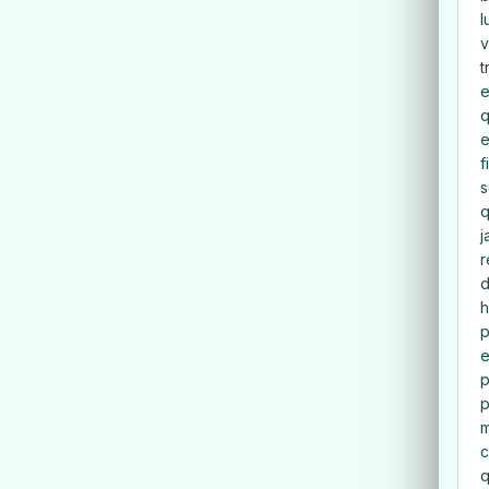
l
v
t
e
q
e
f
s
q
j
r
d
h
p
e
p
p
m
c
q