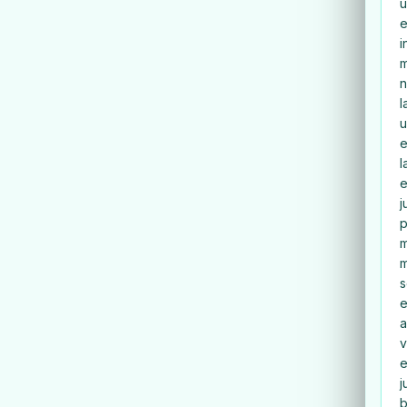
u
e
i
m
n
l
u
e
l
e
j
p
m
m
s
e
a
v
e
j
b