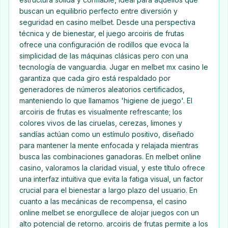
buscan un equilibrio perfecto entre diversión y
seguridad en casino melbet. Desde una perspectiva
técnica y de bienestar, el juego arcoiris de frutas
ofrece una configuración de rodillos que evoca la
simplicidad de las máquinas clásicas pero con una
tecnología de vanguardia. Jugar en melbet mx casino le
garantiza que cada giro está respaldado por
generadores de números aleatorios certificados,
manteniendo lo que llamamos 'higiene de juego'. El
arcoiris de frutas es visualmente refrescante; los
colores vivos de las ciruelas, cerezas, limones y
sandías actúan como un estímulo positivo, diseñado
para mantener la mente enfocada y relajada mientras
busca las combinaciones ganadoras. En melbet online
casino, valoramos la claridad visual, y este título ofrece
una interfaz intuitiva que evita la fatiga visual, un factor
crucial para el bienestar a largo plazo del usuario. En
cuanto a las mecánicas de recompensa, el casino
online melbet se enorgullece de alojar juegos con un
alto potencial de retorno. arcoiris de frutas permite a los