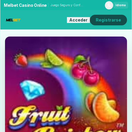
Melbet Casino Online
Juego Seguro y Confiable
Idioma
Acceder
Registrarse