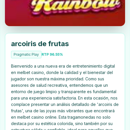
▶
arcoiris de frutas
Pragmatic Play
RTP 96.55%
Bienvenido a una nueva era de entretenimiento digital
en melbet casino, donde la calidad y el bienestar del
jugador son nuestra máxima prioridad. Como sus
asesores de salud recreativa, entendemos que un
entorno de juego limpio y transparente es fundamental
para una experiencia satisfactoria. En esta ocasión, nos
complace presentar un análisis detallado de 'arcoiris de
frutas', una de las joyas más vibrantes que encontrará
en melbet casino online. Esta tragamonedas no solo
destaca por su estética colorida, sino también por su
estructura sólida y confiable, ideal para aquellos que