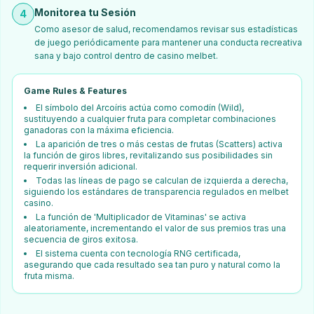
Monitorea tu Sesión
4
Como asesor de salud, recomendamos revisar sus estadísticas
de juego periódicamente para mantener una conducta recreativa
sana y bajo control dentro de casino melbet.
Game Rules & Features
El símbolo del Arcoíris actúa como comodín (Wild),
sustituyendo a cualquier fruta para completar combinaciones
ganadoras con la máxima eficiencia.
La aparición de tres o más cestas de frutas (Scatters) activa
la función de giros libres, revitalizando sus posibilidades sin
requerir inversión adicional.
Todas las líneas de pago se calculan de izquierda a derecha,
siguiendo los estándares de transparencia regulados en melbet
casino.
La función de 'Multiplicador de Vitaminas' se activa
aleatoriamente, incrementando el valor de sus premios tras una
secuencia de giros exitosa.
El sistema cuenta con tecnología RNG certificada,
asegurando que cada resultado sea tan puro y natural como la
fruta misma.