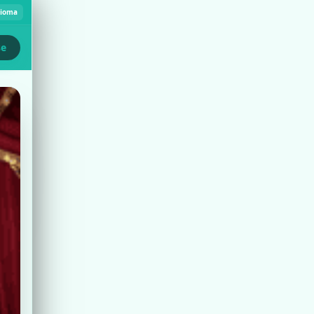
dioma
se