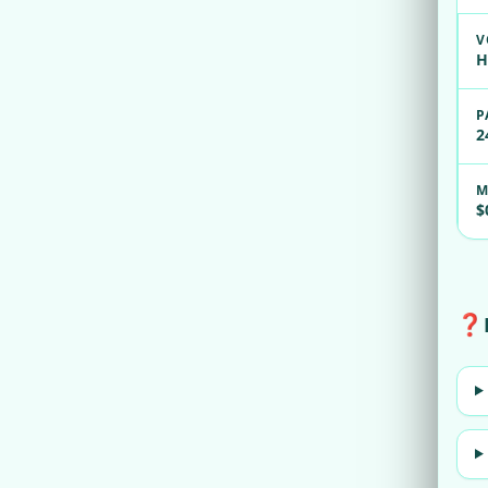
V
P
2
M
$
❓