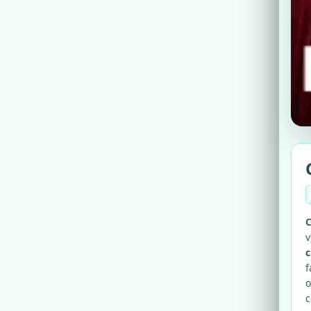
C
v
c
f
o
c