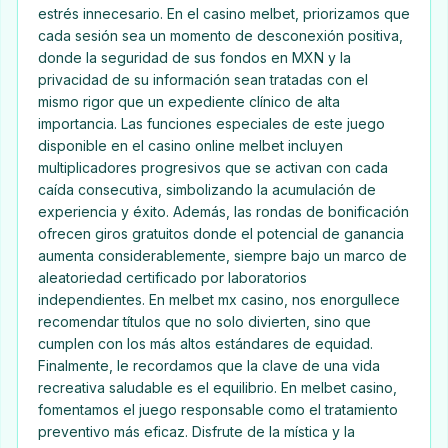
estrés innecesario. En el casino melbet, priorizamos que
cada sesión sea un momento de desconexión positiva,
donde la seguridad de sus fondos en MXN y la
privacidad de su información sean tratadas con el
mismo rigor que un expediente clínico de alta
importancia. Las funciones especiales de este juego
disponible en el casino online melbet incluyen
multiplicadores progresivos que se activan con cada
caída consecutiva, simbolizando la acumulación de
experiencia y éxito. Además, las rondas de bonificación
ofrecen giros gratuitos donde el potencial de ganancia
aumenta considerablemente, siempre bajo un marco de
aleatoriedad certificado por laboratorios
independientes. En melbet mx casino, nos enorgullece
recomendar títulos que no solo divierten, sino que
cumplen con los más altos estándares de equidad.
Finalmente, le recordamos que la clave de una vida
recreativa saludable es el equilibrio. En melbet casino,
fomentamos el juego responsable como el tratamiento
preventivo más eficaz. Disfrute de la mística y la