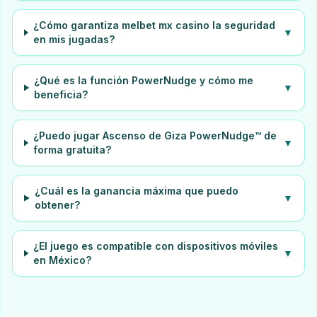
¿Cómo garantiza melbet mx casino la seguridad
▼
en mis jugadas?
¿Qué es la función PowerNudge y cómo me
▼
beneficia?
¿Puedo jugar Ascenso de Giza PowerNudge™ de
▼
forma gratuita?
¿Cuál es la ganancia máxima que puedo
▼
obtener?
¿El juego es compatible con dispositivos móviles
▼
en México?