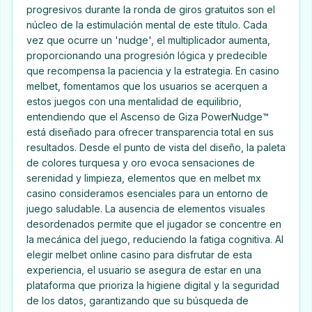
progresivos durante la ronda de giros gratuitos son el
núcleo de la estimulación mental de este título. Cada
vez que ocurre un 'nudge', el multiplicador aumenta,
proporcionando una progresión lógica y predecible
que recompensa la paciencia y la estrategia. En casino
melbet, fomentamos que los usuarios se acerquen a
estos juegos con una mentalidad de equilibrio,
entendiendo que el Ascenso de Giza PowerNudge™
está diseñado para ofrecer transparencia total en sus
resultados. Desde el punto de vista del diseño, la paleta
de colores turquesa y oro evoca sensaciones de
serenidad y limpieza, elementos que en melbet mx
casino consideramos esenciales para un entorno de
juego saludable. La ausencia de elementos visuales
desordenados permite que el jugador se concentre en
la mecánica del juego, reduciendo la fatiga cognitiva. Al
elegir melbet online casino para disfrutar de esta
experiencia, el usuario se asegura de estar en una
plataforma que prioriza la higiene digital y la seguridad
de los datos, garantizando que su búsqueda de