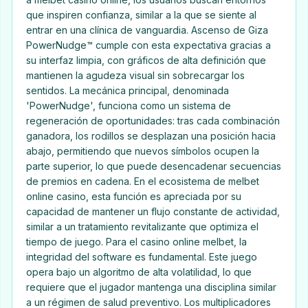
que inspiren confianza, similar a la que se siente al
entrar en una clínica de vanguardia. Ascenso de Giza
PowerNudge™ cumple con esta expectativa gracias a
su interfaz limpia, con gráficos de alta definición que
mantienen la agudeza visual sin sobrecargar los
sentidos. La mecánica principal, denominada
'PowerNudge', funciona como un sistema de
regeneración de oportunidades: tras cada combinación
ganadora, los rodillos se desplazan una posición hacia
abajo, permitiendo que nuevos símbolos ocupen la
parte superior, lo que puede desencadenar secuencias
de premios en cadena. En el ecosistema de melbet
online casino, esta función es apreciada por su
capacidad de mantener un flujo constante de actividad,
similar a un tratamiento revitalizante que optimiza el
tiempo de juego. Para el casino online melbet, la
integridad del software es fundamental. Este juego
opera bajo un algoritmo de alta volatilidad, lo que
requiere que el jugador mantenga una disciplina similar
a un régimen de salud preventivo. Los multiplicadores