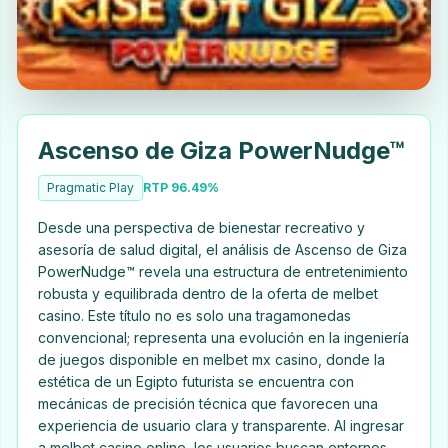
▶
Ascenso de Giza PowerNudge™
Pragmatic Play
RTP 96.49%
Desde una perspectiva de bienestar recreativo y
asesoría de salud digital, el análisis de Ascenso de Giza
PowerNudge™ revela una estructura de entretenimiento
robusta y equilibrada dentro de la oferta de melbet
casino. Este título no es solo una tragamonedas
convencional; representa una evolución en la ingeniería
de juegos disponible en melbet mx casino, donde la
estética de un Egipto futurista se encuentra con
mecánicas de precisión técnica que favorecen una
experiencia de usuario clara y transparente. Al ingresar
a melbet casino online, los usuarios buscan entornos