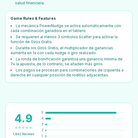
salud financiera.
Game Rules & Features
La mecánica PowerNudge se activa automáticamente con
cada combinación ganadora en el tablero.
Se requieren al menos 3 símbolos Scatter para activar la
función de Giros Gratis.
Durante los Giros Gratis, el multiplicador de ganancias
aumenta en 1x con cada nudge o giro realizado.
La ronda de bonificación garantiza una ganancia mínima de
7x la apuesta; de lo contrario, se añaden más giros.
Los pagos se procesan para combinaciones de izquierda a
derecha en cualquier posición de rodillos adyacentes.
5
4.9
4
3
⭐⭐⭐⭐⭐
2
1,842 Reviews
1